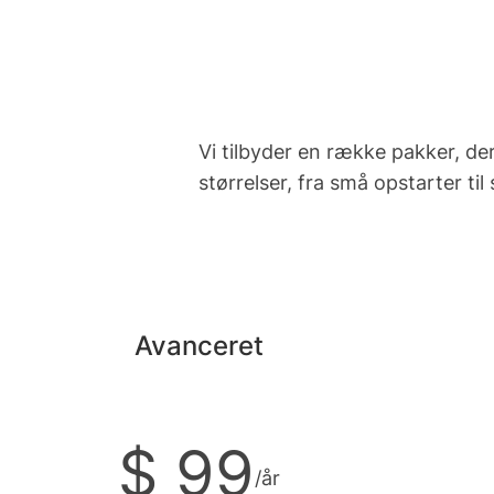
Vi tilbyder en række pakker, der
størrelser, fra små opstarter ti
Avanceret
$ 99
/år