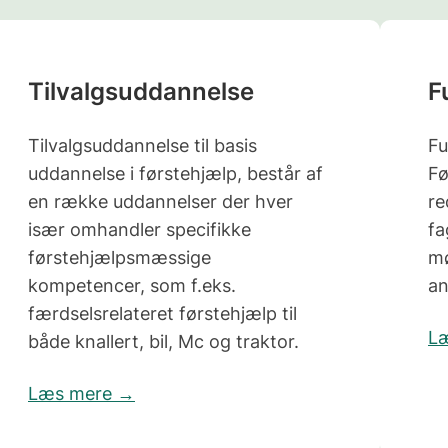
Tilvalgsuddannelse
F
Tilvalgsuddannelse til basis
Fu
uddannelse i førstehjælp, består af
Fø
en række uddannelser der hver
re
især omhandler specifikke
fa
førstehjælpsmæssige
mø
kompetencer, som f.eks.
an
færdselsrelateret førstehjælp til
L
både knallert, bil, Mc og traktor.
Læs mere →