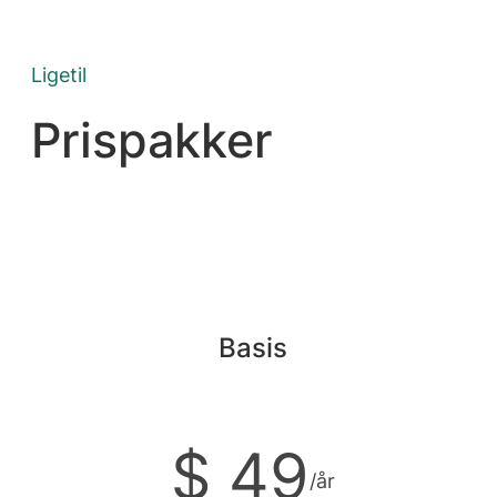
Ligetil
Prispakker
Basis
$ 49
/år