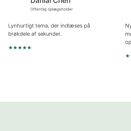
Danial Chen
Offentlig oplægsholder
Lynhurtigt tema, der indlæses på
Ny
brøkdele af sekunder.
mø
op
★★★★★
★