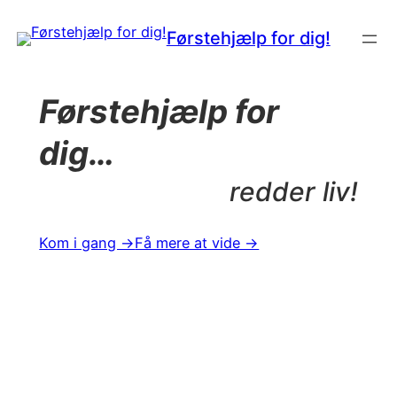
Spring
Førstehjælp for dig!
til
indhold
Førstehjælp for
dig…
redder liv!
Kom i gang →
Få mere at vide →