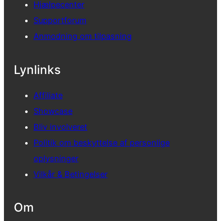
Hjælpecenter
Supportforum
Anmodning om tilpasning
Lynlinks
Affiliate
Showcase
Bliv involveret
Politik om beskyttelse af personlige
oplysninger
Vilkår & Betingelser
Om