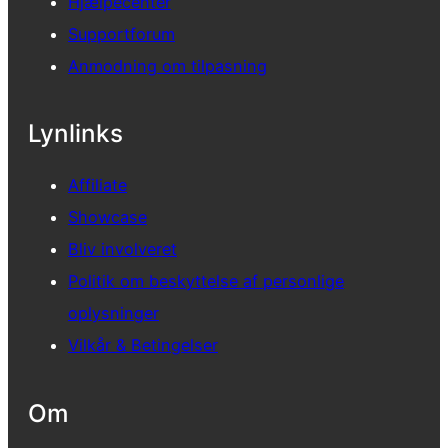
Hjælpecenter
Supportforum
Anmodning om tilpasning
Lynlinks
Affiliate
Showcase
Bliv involveret
Politik om beskyttelse af personlige
oplysninger
Vilkår & Betingelser
Om