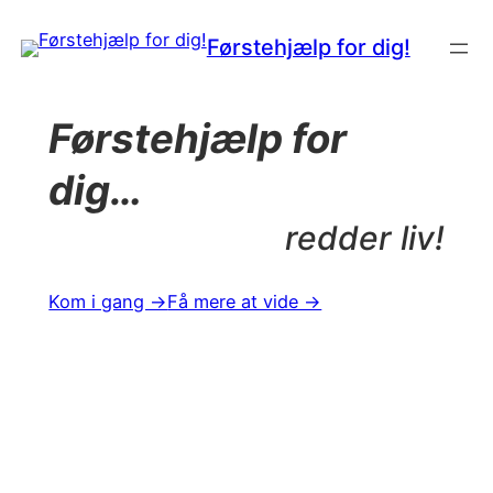
Spring
Førstehjælp for dig!
til
indhold
Førstehjælp for
dig…
redder liv!
Kom i gang →
Få mere at vide →